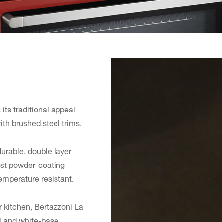
 its traditional appeal
th brushed steel trims.
durable, double layer
test powder-coating
temperature resistant.
r kitchen, Bertazzoni La
l and white-base