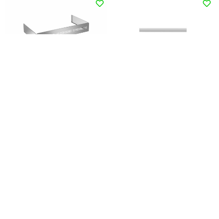
Apply
Reset
901441
901450
90 cm Toekick Panel High
80cm cookers raiser
XE Series
Compare
Compare