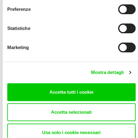
Filters
Preferenze
Statistiche
Marketing
Mostra dettagli
Accetta tutti i cookie
901439
901401
wok adapator
teppan yaki griddle
Accetta selezionati
Compare
Compare
Usa solo i cookie necessari