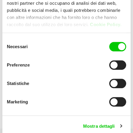
nostri partner che si occupano di analisi dei dati web,
pubblicità e social media, i quali potrebbero combinarle
con altre informazioni che ha fornito loro o che hanno
raccolto dal suo utilizzo dei loro servizi.
Cookie Policy.
Selezione
Necessari
del
consenso
Preferenze
Technical specifications
Statistiche
Download
Marketing
Dealer Locator
Mostra dettagli