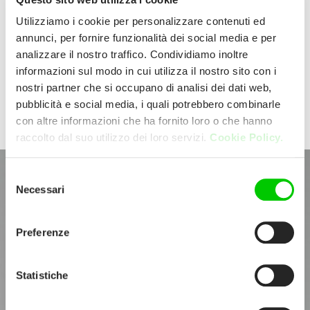
reduced energy consumption and longer
Utilizziamo i cookie per personalizzare contenuti ed
lasting performance.
annunci, per fornire funzionalità dei social media e per
These LED lights clearly illuminate the
analizzare il nostro traffico. Condividiamo inoltre
workspace below so you can always see
informazioni sul modo in cui utilizza il nostro sito con i
exactly what is happening on the hob.
nostri partner che si occupano di analisi dei dati web,
pubblicità e social media, i quali potrebbero combinarle
con altre informazioni che ha fornito loro o che hanno
raccolto dal suo utilizzo dei loro servizi.
Cookie Policy.
Selezione
Necessari
del
consenso
Preferenze
Statistiche